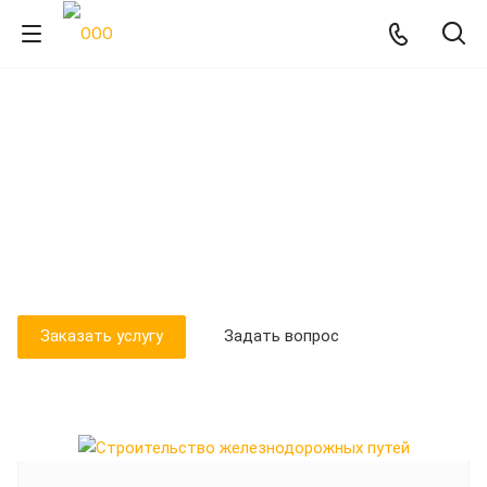
Строительство
железнодорожных путей
Лучшие специалисты компании Промтехнология готовы
принять задачу по строительству железнодорожных
путей!
Заказать услугу
Задать вопрос