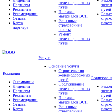
Лицензии
Ремон
железнодорожных
Партнеры
желез
путей
Реквизиты
путей
Поставка
Рекомендации
Рельс
материалов ВСП
Отзывы
страх
Рельсовые
Карта
пакет
страховочные
партнера
пакеты
Ремонт
железнодорожных
путей
Услуги
Основные услуги
Строительство
Компания
железнодорожных
Реализован
путей
О компании
Обслуживание
Лицензии
Ремон
железнодорожных
Партнеры
желез
путей
Реквизиты
путей
Поставка
Рекомендации
Рельс
материалов ВСП
Отзывы
страх
Рельсовые
Карта
пакет
страховочные