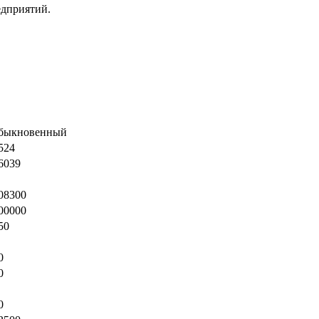
едприятий.
быкновенный
524
6039
08300
00000
50
0
0
0