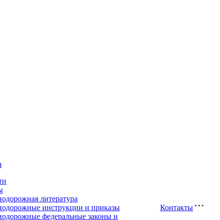
я
ти
ы
нодорожная литература
нодорожные инструкции и приказы
Контакты
нодорожные федеральные законы и