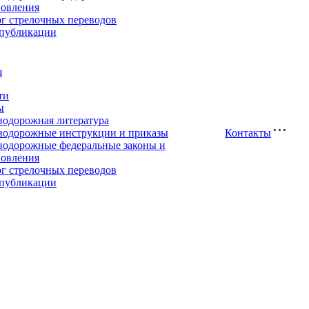
новления
ог стрелочных переводов
публикации
я
ти
ы
нодорожная литература
нодорожные инструкции и приказы
Контакты
нодорожные федеральные законы и
новления
ог стрелочных переводов
публикации