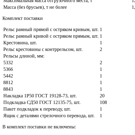
Максимальная масса отгрузочного места, т
1
Масса (без брусьев), т не более
1
Комплект поставки
Рельс рамный прямой с остряком кривым, шт.
1
Рельс рамный кривой с остряком прямым, шт.
1
Крестовина, шт.
1
Рельс крестовины с контррельсом, шт.
2
Рельсы длиной, мм:
5332
2
5366
1
5442
1
8812
1
8843
1
Накладка 1Р50 ГОСТ 19128-73, шт.
20
Подкладка СД50 ГОСТ 12135-75, шт.
108
Пакет подкладок к переводу, шт.
1
Ящик с деталями стрелочного перевода, шт.
1
В комплект поставки не включены: