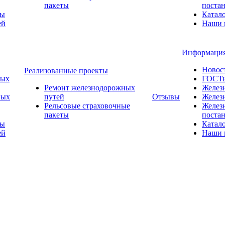
пакеты
поста
ты
Катал
ей
Наши 
Информаци
Новос
Реализованные проекты
ных
ГОСТ
Ремонт железнодорожных
Желез
ных
путей
Отзывы
Желез
Рельсовые страховочные
Желез
пакеты
поста
ты
Катал
ей
Наши 