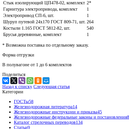
Стык изолирующий ЦП478-02, комплект
2*
Гарнитура электропривода, комплект
1
Электропривод СП-6, шт.
1
Шуруп путевой 24х170 ГОСТ 809-71, шт.
264
Костыли 1.165 ГОСТ 5812-82, шт.
540
Брусья деревянные, комплект
1
* Возможна поставка по отдельному заказу.
Форма отгрузки
В полувагоне от 1 до 6 комплектов
Поделиться
Назад к списку
Следующая статья
Категории
ГОСТы
58
Железнодорожная литература
14
Железнодорожные инструкции и приказы
45
Железнодорожные федеральные законы и постановления
Каталог стрелочных переводов
134
Статьи
9