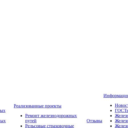
Информаци
Новос
Реализованные проекты
ных
ГОСТ
Ремонт железнодорожных
Желез
ных
путей
Отзывы
Желез
Рельсовые страховочные
Желез