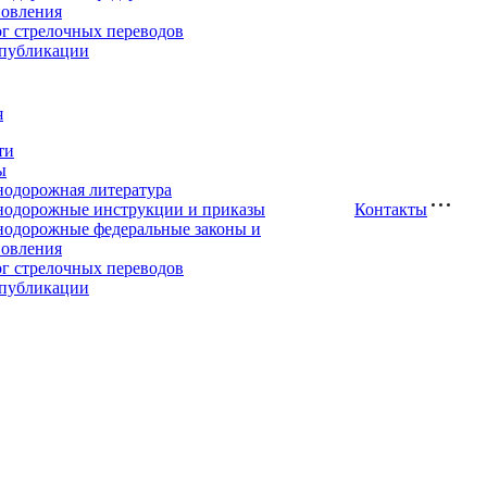
новления
ог стрелочных переводов
публикации
я
ти
ы
нодорожная литература
нодорожные инструкции и приказы
Контакты
нодорожные федеральные законы и
новления
ог стрелочных переводов
публикации