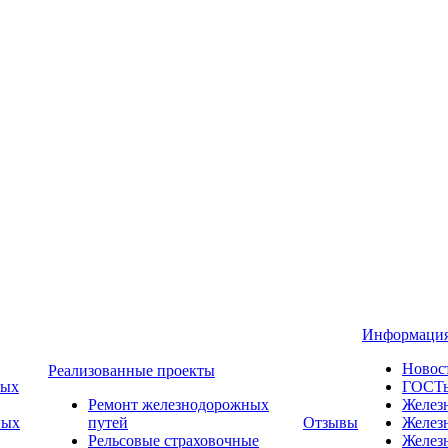
Информаци
Новос
Реализованные проекты
ных
ГОСТ
Ремонт железнодорожных
Желез
ных
путей
Отзывы
Желез
Рельсовые страховочные
Желез