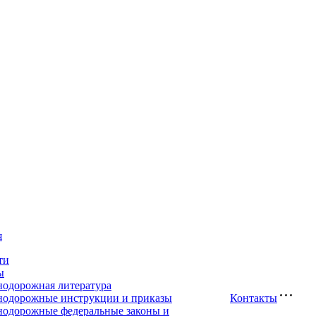
я
ти
ы
нодорожная литература
нодорожные инструкции и приказы
Контакты
нодорожные федеральные законы и