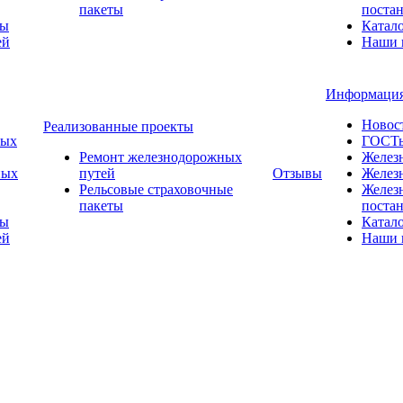
пакеты
поста
ты
Катал
ей
Наши 
Информаци
Новос
Реализованные проекты
ных
ГОСТ
Ремонт железнодорожных
Желез
ных
путей
Отзывы
Желез
Рельсовые страховочные
Желез
пакеты
поста
ты
Катал
ей
Наши 