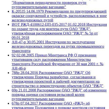
"Нормативов периодичности проверок пути
путеизмерительными вагонами"
К-20535 14.06.1979 Рекомендации по предупреждающей
окраске сооружений и устройств, расположенных в зоне
железнодорожных путей
ИОТ РЖД-4100612-ЦП-035-2017 01.02.2018 Инструкция
по охране труда для монтера пути ОАО "РЖД",
утверждённая распоряжением ОАО "РЖД" № 5р от
09.01.2018
АН-47-р 30.05.2001 Инструкция по эксплуатации
железнодорожных переездов на путях промышленного
транспорта
92 02.08.2005 Приказ Минтранса РФ О признании
утратившим силу распоряжения Министерства
транспорта Российской Федерации от 30 мая 2001 г. №
АН-46-р
788р 28.04.2016 Распоряжение ОАО "РЖД" Об
утверждении Порядка разработки, согласования и
утверждения проектной и рабочей документации на
строительство и реконструкцию объектов ОАО "РЖД"
69р 21.01.2008 Распоряжение ОАО "РЖД" об изменении
порядка оценки состояния рельсовой колеи
путеизмерительными вагонами
678р 07.04.2017 Распоряжение ОАО «РЖД» об
утверждении Положения о порядке контроля состояния