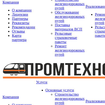
Компания
железнодорожных
Реализован
путей
О компании
Обслуживание
Лицензии
Ремон
железнодорожных
Партнеры
желез
путей
Реквизиты
путей
Поставка
Рекомендации
Рельс
материалов ВСП
Отзывы
страх
Рельсовые
Карта
пакет
страховочные
партнера
пакеты
Ремонт
железнодорожных
путей
Услуги
Основные услуги
Строительство
Компания
железнодорожных
Реализован
путей
О компании