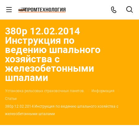
380р 12.02.2014
Инструкция по
ведению шпального
хозяйства с
железобетонными
шпалами
Установка рельсовых страховочных пакетов.
Информация
Статьи
380р 12.02.2014 Инструкция по ведению шпального хозяйства с
железобетонными шпалами